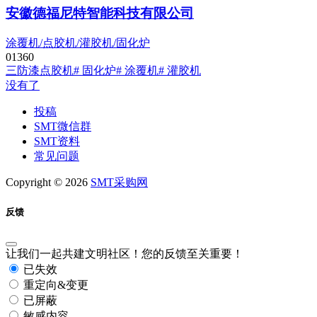
安徽德福尼特智能科技有限公司
涂覆机/点胶机/灌胶机/固化炉
0
136
0
三防漆
点胶机
# 固化炉
# 涂覆机
# 灌胶机
没有了
投稿
SMT微信群
SMT资料
常见问题
Copyright © 2026
SMT采购网
反馈
让我们一起共建文明社区！您的反馈至关重要！
已失效
重定向&变更
已屏蔽
敏感内容