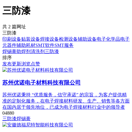
三防漆
共 2 篇网址
三防漆
印刷设备
贴装设备
焊接设备
检测设备
辅助设备
电子化学品
电子
元器件
辅助耗材
SMT软件
SMT服务
焊锡膏
助焊剂
清洗剂
三防漆
排序
发布
更新
浏览
点赞
苏州优诺电子材料科技有限公司
苏州优诺秉持 “优质服务，信守承诺” 的宗旨，为客户提供精
准的定制化服务，在电子焊接材料研发、生产、销售等各方面
在国内居于领先地位，已成为电子焊接材料行业中的领导者
0
488
0
三防漆
焊锡膏