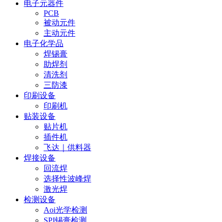
电子元器件
PCB
被动元件
主动元件
电子化学品
焊锡膏
助焊剂
清洗剂
三防漆
印刷设备
印刷机
贴装设备
贴片机
插件机
飞达｜供料器
焊接设备
回流焊
选择性波峰焊
激光焊
检测设备
Aoi光学检测
SPI锡膏检测