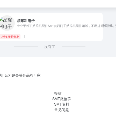
晶耀科电子
无尘布、卷轴布、高温胶带、防静电手套 / 鞋子、棉签、防静电手腕带等。 厂家直供
专业于松下贴片机配件&amp;西门子贴片机配件领域，不断提升性价比
设备维护耗材
没有了
具|飞达|锡膏等各品牌厂家
投稿
SMT微信群
SMT资料
常见问题