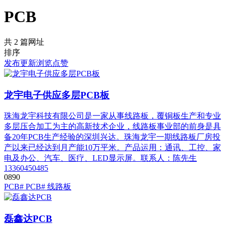
PCB
共 2 篇网址
排序
发布
更新
浏览
点赞
龙宇电子供应多层PCB板
珠海龙宇科技有限公司是一家从事线路板，覆铜板生产和专业
多层压合加工为主的高新技术企业，线路板事业部的前身是具
备20年PCB生产经验的深圳兴达。珠海龙宇一期线路板厂房投
产以来已经达到月产能10万平米。产品运用：通讯、工控、家
电及办公、汽车、医疗、LED显示屏。联系人：陈先生
13360450485
0
89
0
PCB
# PCB
# 线路板
磊鑫达PCB