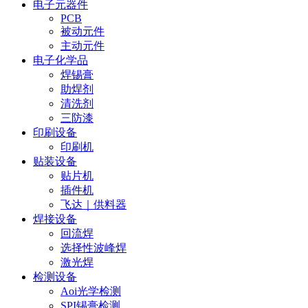
电子元器件
PCB
被动元件
主动元件
电子化学品
焊锡膏
助焊剂
清洗剂
三防漆
印刷设备
印刷机
贴装设备
贴片机
插件机
飞达｜供料器
焊接设备
回流焊
选择性波峰焊
激光焊
检测设备
Aoi光学检测
SPI锡膏检测