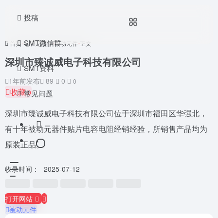
投稿
SMT微信群
首页
•
电子元器件
•
被动元件
•
正文
深圳市臻诚威电子科技有限公司
SMT资料
1年前发布
89
0
0
收藏
常见问题
0
深圳市臻诚威电子科技有限公司位于深圳市福田区华强北，
有十年被动元器件贴片电容电阻经销经验，所销售产品均为
原装正品。
收录时间：
2025-07-12
打开网站
被动元件