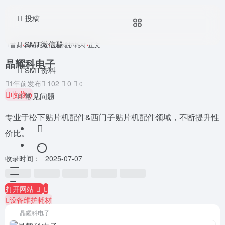
投稿
SMT微信群
首页
•
辅助耗材
•
设备维护耗材
•
正文
晶耀科电子
SMT资料
1年前发布
102
0
0
收藏
常见问题
0
专业于松下贴片机配件&西门子贴片机配件领域，不断提升性
价比。
收录时间：
2025-07-07
打开网站
设备维护耗材
晶耀科电子