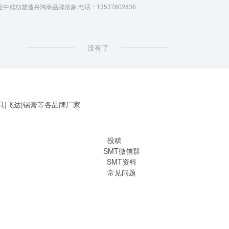
成功塑造兴鸿泰品牌形象.电话：13537802836
没有了
具|飞达|锡膏等各品牌厂家
投稿
SMT微信群
SMT资料
常见问题