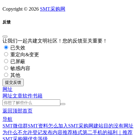
Copyright © 2026
SMT采购网
反馈
让我们一起共建文明社区！您的反馈至关重要！
已失效
重定向&变更
已屏蔽
敏感内容
其他
提交反馈
网址
网址
文章
软件
书籍
返回顶部
首页
导航
SMT微信群
SMT资料
怎么加入SMT采购网
建站目的
没有网址
为什么不允许登记
发布内容推荐格式
第二手机的福利｜推荐
SMT采购网优先等级