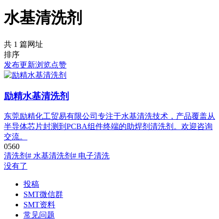
水基清洗剂
共 1 篇网址
排序
发布
更新
浏览
点赞
励精水基清洗剂
东莞励精化工贸易有限公司专注于水基清洗技术，产品覆盖从
半导体芯片封测到PCBA组件终端的助焊剂清洗剂。欢迎咨询
交流。
0
56
0
清洗剂
# 水基清洗剂
# 电子清洗
没有了
投稿
SMT微信群
SMT资料
常见问题