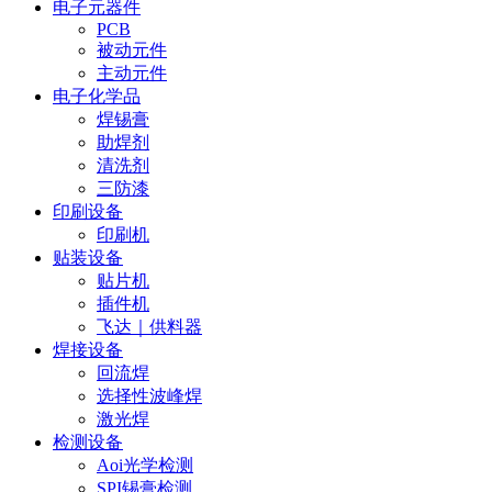
电子元器件
PCB
被动元件
主动元件
电子化学品
焊锡膏
助焊剂
清洗剂
三防漆
印刷设备
印刷机
贴装设备
贴片机
插件机
飞达｜供料器
焊接设备
回流焊
选择性波峰焊
激光焊
检测设备
Aoi光学检测
SPI锡膏检测