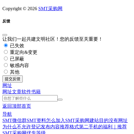
Copyright © 2026
SMT采购网
反馈
让我们一起共建文明社区！您的反馈至关重要！
已失效
重定向&变更
已屏蔽
敏感内容
其他
提交反馈
网址
网址
文章
软件
书籍
返回顶部
首页
导航
SMT微信群
SMT资料
怎么加入SMT采购网
建站目的
没有网址
为什么不允许登记
发布内容推荐格式
第二手机的福利｜推荐
SMT采购网优先等级