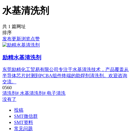
水基清洗剂
共 1 篇网址
排序
发布
更新
浏览
点赞
励精水基清洗剂
东莞励精化工贸易有限公司专注于水基清洗技术，产品覆盖从
半导体芯片封测到PCBA组件终端的助焊剂清洗剂。欢迎咨询
交流。
0
56
0
清洗剂
# 水基清洗剂
# 电子清洗
没有了
投稿
SMT微信群
SMT资料
常见问题