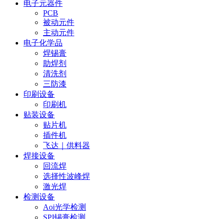
电子元器件
PCB
被动元件
主动元件
电子化学品
焊锡膏
助焊剂
清洗剂
三防漆
印刷设备
印刷机
贴装设备
贴片机
插件机
飞达｜供料器
焊接设备
回流焊
选择性波峰焊
激光焊
检测设备
Aoi光学检测
SPI锡膏检测