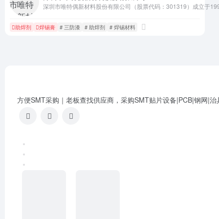
深圳市唯特偶新材料股份有限公司（股票代码：301319）成立
助焊剂
焊锡膏
# 三防漆
# 助焊剂
# 焊锡材料
方便SMT采购｜老板查找供应商，采购SMT贴片设备|PCB|钢网|治